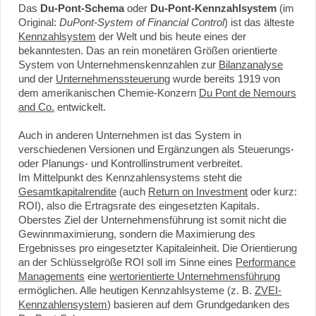
Das
Du-Pont-Schema
oder
Du-Pont-Kennzahlsystem
(im
Original:
DuPont-System of Financial Control
) ist das älteste
Kennzahlsystem
der Welt und bis heute eines der
bekanntesten. Das an rein monetären Größen orientierte
System von Unternehmenskennzahlen zur
Bilanzanalyse
und der
Unternehmenssteuerung
wurde bereits 1919 von
dem amerikanischen Chemie-Konzern
Du Pont de Nemours
and Co.
entwickelt.
Auch in anderen Unternehmen ist das System in
verschiedenen Versionen und Ergänzungen als Steuerungs-
oder Planungs- und Kontrollinstrument verbreitet.
Im Mittelpunkt des Kennzahlensystems steht die
Gesamtkapitalrendite
(auch
Return on Investment
oder kurz:
ROI), also die Ertragsrate des eingesetzten Kapitals.
Oberstes Ziel der Unternehmensführung ist somit nicht die
Gewinnmaximierung, sondern die Maximierung des
Ergebnisses pro eingesetzter Kapitaleinheit. Die Orientierung
an der Schlüsselgröße ROI soll im Sinne eines
Performance
Managements
eine
wertorientierte Unternehmensführung
ermöglichen. Alle heutigen Kennzahlsysteme (z. B.
ZVEI-
Kennzahlensystem
) basieren auf dem Grundgedanken des