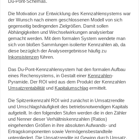
Du-Pont-Schemas.
Die Motivation zur Entwicklung des Kennzahlensystems war
der Wunsch nach einem geschlossenen Modell von sich
gegenseitig bedingenden Zielgrößen. Damit sollen
Abhängigkeiten und Wechselwirkungen analysierbar
gemacht werden. Mit dem formalen System wendete man
sich von bloßen Sammlungen isolierter Kennzahlen ab, da
diese bezüglich der Analyseergebnisse häufig zu
Inkonsistenzen
führen.
Das Du-Pont-Kennzahlensystem hat den formalen Aufbau
eines Rechensystems, in Gestalt einer
Kennzahlen
-
Pyramide. Der ROI wird aus dem Produkt der Kennzahlen
Umsatzrentabilität
und
Kapitalumschlag
ermittelt.
Die Spitzenkennzahl ROI wird zunächst in Umsatzrendite
und Umschlagshäufigkeit des betriebsnotwendigen Kapitals
aufgeteilt. In den folgenden Stufen werden die in den Zähler
und Nenner dieser Verhältniskennzahlen (Ratios)
eingehenden Größen in ihre absoluten Aufwands- und
Ertragskomponenten sowie Vermögensbestandteile
untergliedert. Die Umsatzrendite ist Gewinn durch Umsatz,