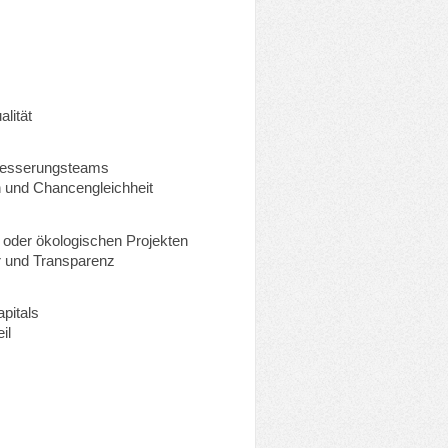
lität
erbesserungsteams
 und Chancengleichheit
 oder ökologischen Projekten
r und Transparenz
apitals
il