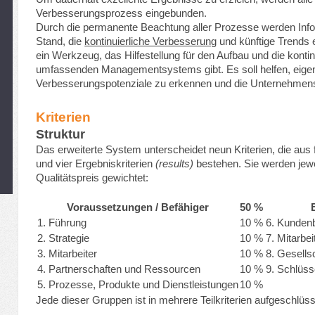
Verbesserungsprozess eingebunden.
Durch die permanente Beachtung aller Prozesse werden Info
Stand, die
kontinuierliche Verbesserung
und künftige Trends 
ein Werkzeug, das Hilfestellung für den Aufbau und die konti
umfassenden Managementsystems gibt. Es soll helfen, eig
Verbesserungspotenziale zu erkennen und die Unternehmenss
Kriterien
Struktur
Das erweiterte System unterscheidet neun Kriterien, die au
und vier Ergebniskriterien
(results)
bestehen. Sie werden jewe
Qualitätspreis gewichtet:
Voraussetzungen / Befähiger
50 %
1. Führung
10 %
6. Kunden
2. Strategie
10 %
7. Mitarbe
3. Mitarbeiter
10 %
8. Gesell
4. Partnerschaften und Ressourcen
10 %
9. Schlüss
5. Prozesse, Produkte und Dienstleistungen
10 %
Jede dieser Gruppen ist in mehrere Teilkriterien aufgeschlüss