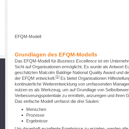
EFQM-Modell
Grundlagen des EFQM-Modells
Das EFQM-Modell für
Business Excellence
ist ein Unterneh
Sicht auf Organisationen ermöglicht. Es wurde als Antwort 
geschätzten Malcolm Baldrige National Quality Award und d
[1]
der EFQM entwickelt.
Es bietet Organisationen Hilfestellun
kontinuierliche Weiterentwicklung von umfassenden Mana
nutzen es als Werkzeug, um auf Grundlage von Selbstbewer
Verbesserungspotentiale zu ermitteln, anzuregen und ihren 
Das einfache Modell umfasst die drei Säulen:
Menschen
Prozesse
Ergebnisse
Um dauerhaft exzellente Ergebnisse zu erzielen, werden alle M