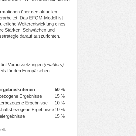
rmationen über den aktuellen
erarbeitet. Das EFQM-Modell ist
nuierliche Weiterentwicklung eines
ene Stärken, Schwächen und
trategie darauf auszurichten.
s fünf Voraussetzungen
(enablers)
ils für den Europäischen
Ergebniskriterien
50 %
bezogene Ergebnisse
15 %
iterbezogene Ergebnisse
10 %
schaftsbezogene Ergebnisse
10 %
elergebnisse
15 %
elt.