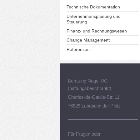
Technische Dokumentation
Unternehmensplanung und
Steuerung
Finanz- und Rechnungswesen
Change Management
Referenzen
Beratung Nagel UG
(haftungsbeschränkt)
Charles-de-Gaulle-Str. 11
76829 Landau in der Pfalz
Für Fragen oder