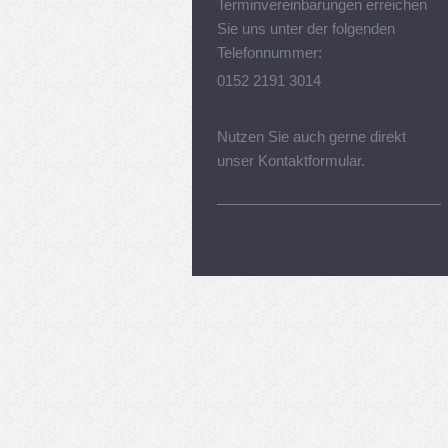
Terminvereinbarungen erreichen
Sie uns unter der folgenden
Telefonnummer:
0152 2191 3014
Nutzen Sie auch gerne direkt
unser Kontaktformular.