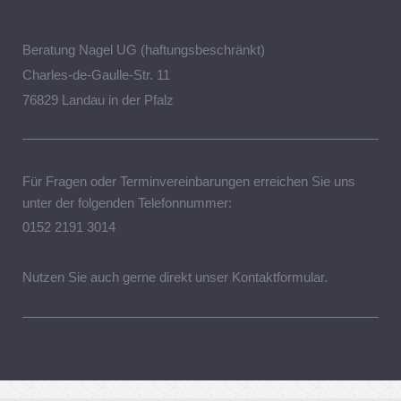
Beratung Nagel UG (haftungsbeschränkt)
Charles-de-Gaulle-Str. 11
76829 Landau in der Pfalz
Für Fragen oder Terminvereinbarungen erreichen Sie uns
unter der folgenden Telefonnummer:
0152 2191 3014
Nutzen Sie auch gerne direkt unser Kontaktformular.