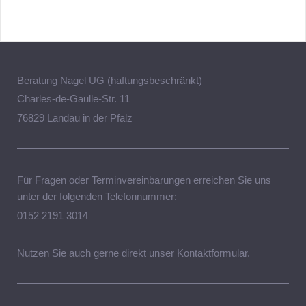
Beratung Nagel UG (haftungsbeschränkt)
Charles-de-Gaulle-Str. 11
76829 Landau in der Pfalz
Für Fragen oder Terminvereinbarungen erreichen Sie uns
unter der folgenden Telefonnummer:
0152 2191 3014
Nutzen Sie auch gerne direkt unser Kontaktformular.