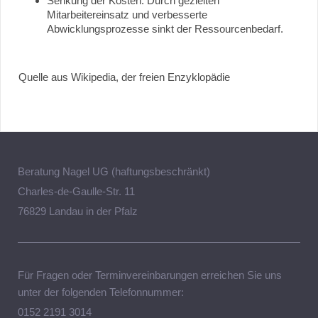
Senkung der Kosten: Durch gezielten
Mitarbeitereinsatz und verbesserte
Abwicklungsprozesse sinkt der Ressourcenbedarf.
Quelle aus Wikipedia, der freien Enzyklopädie
Beratung Nagel UG (haftungsbeschränkt)
Charles-de-Gaulle-Str. 11
76829 Landau in der Pfalz
Für Fragen oder Terminvereinbarungen erreichen Sie uns
unter der folgenden Telefonnummer:
0152 2191 3014