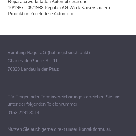
Reparaturwerkstätten Automobilbranche
10/1987 - 05/1988 Pegulan AG Werk Kaiserslautern
Produktion Zulieferteile Automobil
Beratung Nagel UG (haftungsbeschränkt)
Charles-de-Gaulle-Str. 11
76829 Landau in der Pfalz
Für Fragen oder Terminvereinbarungen erreichen Sie uns
unter der folgenden Telefonnummer:
0152 2191 3014
Nutzen Sie auch gerne direkt unser Kontaktformular.